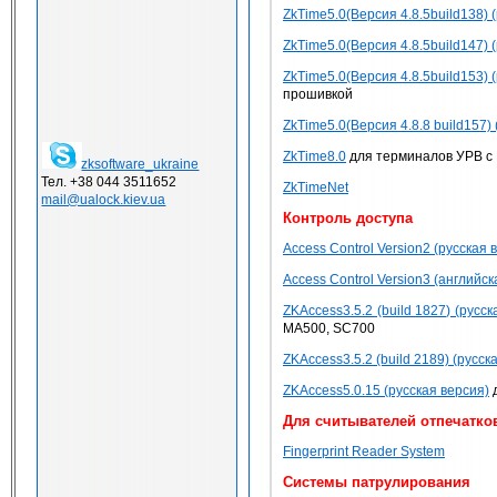
ZkTime5.0(Версия 4.8.5build138) 
ZkTime5.0(Версия 4.8.5build147) 
ZkTime5.0(Версия 4.8.5build153) 
прошивкой
ZkTime5.0(Версия 4.8.8 build157) 
ZkTime8.0
для терминалов УРВ с
zksoftware_ukraine
Тел. +38 044 3511652
ZkTimeNet
mail@ualock.kiev.ua
Контроль доступа
Access Control Version2 (русская 
Access Control Version3 (английск
ZKAccess3.5.2 (build 1827) (русск
MA500, SC700
ZKAccess3.5.2 (build 2189) (русск
ZKAccess5.0.15 (русская версия)
д
Для считывателей отпечатков
Fingerprint Reader System
Системы патрулирования