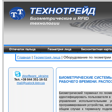
Главная
|
Геометрия лица
| Оборудование по геометрии
zksoftware_ukraine
БИОМЕТРИЧЕСКИЕ СИСТЕМЫ 
Тел. +38 044 351-16-52
РАБОЧЕГО ВРЕМЕНИ. РАСПО
mail@ualock.kiev.ua
Биометрический терминал по геом
идентифицировать пользователя в т
управления испольнительными 
программирования устройства, авто
общем случае к терминалу подключ