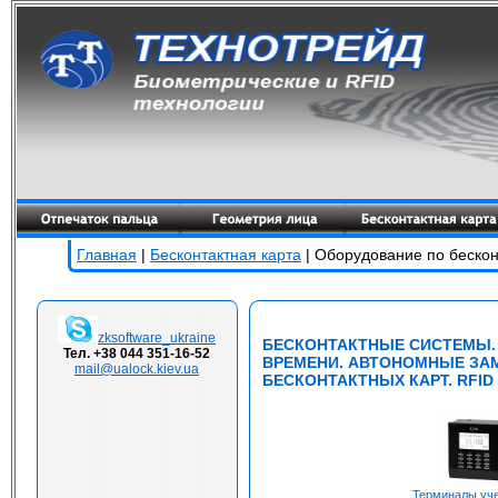
Главная
|
Бесконтактная карта
| Оборудование по бескон
zksoftware_ukraine
БЕСКОНТАКТНЫЕ СИСТЕМЫ.
Тел. +38 044 351-16-52
ВРЕМЕНИ. АВТОНОМНЫЕ ЗА
mail@ualock.kiev.ua
БЕСКОНТАКТНЫХ КАРТ. RFID
Терминалы уче