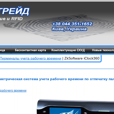
Терминалы учета рабочего времени
| ZkSoftware iClock360
метрическая система учета рабочего времени по отпечатку па
 рабочего времени