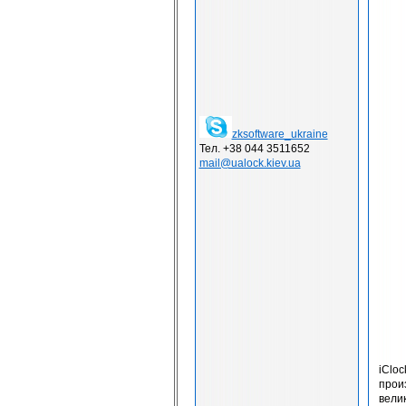
zksoftware_ukraine
Тел. +38 044 3511652
mail@ualock.kiev.ua
iClo
прои
вели