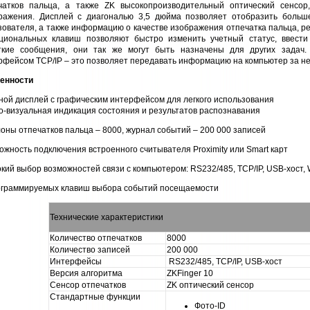
чатков пальца, а также ZK высокопроизводительный оптический сенсор
ражения. Дисплей с диагональю 3,5 дюйма позволяет отобразить боль
зователя, а также информацию о качестве изображения отпечатка пальца, рез
циональных клавиш позволяют быстро изменить учетный статус, ввести 
ткие сообщения, они так же могут быть назначены для других задач.
рфейсом TCP/IP – это позволяет передавать информацию на компьютер за нес
енности
ной дисплей с графическим интерфейсом для легкого использования
о-визуальная индикация состояния и результатов распознавания
оны отпечатков пальца – 8000, журнал событий – 200 000 записей
ожность подключения встроенного считывателя Proximity или Smart карт
кий выбор возможностей связи с компьютером: RS232/485, TCP/IP, USB-хост, 
ограммируемых клавиш выбора событий посещаемости
Технические характеристики
Количество отпечатков
8000
Количество записей
200 000
Интерфейсы
RS232/485, TCP/IP, USB-хост
Версия алгоритма
ZKFinger 10
Сенсор отпечатков
ZK оптический сенсор
Стандартные функции
Фото-ID