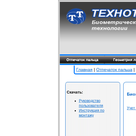
Главная
|
Отпечаток пальца
|
Скачать:
Био
Руководство
пользователя
Учет
Инструкция по
монтажу