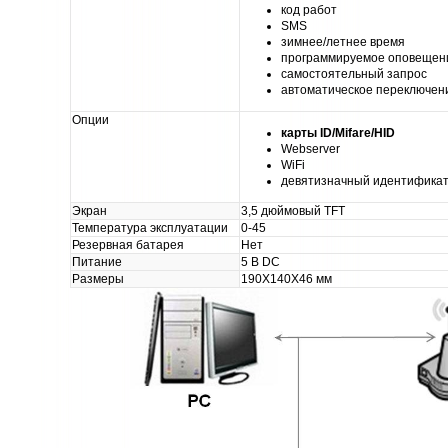
код работ
SMS
зимнее/летнее время
программируемое оповещен
самостоятельный запрос
автоматическое переключен
Опции
карты ID/Mifare/HID
Webserver
WiFi
девятизначный идентификат
Экран
3,5 дюймовый TFT
Температура эксплуатации
0-45
Резервная батарея
Нет
Питание
5 В DC
Размеры
190X140X46 мм