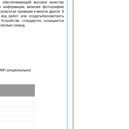
, обеспечивающий высокое качество
ше информации, включая фотографию
ультатах проверки и многое другое. 8
код работ или создать/просмотреть
 Устройство стандартно оснащается
колько секунд.
WiFi (опционально)