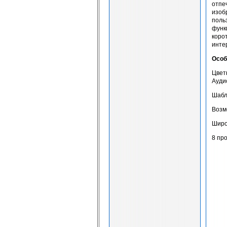
отпе
изоб
поль
функ
коро
инте
Особ
Цвет
Ауди
Шабл
Возм
Широ
8 пр