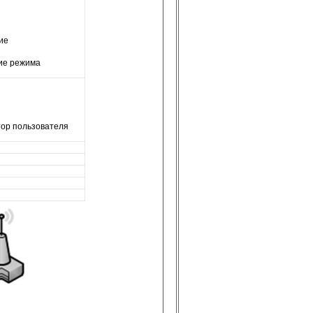
ие
ие режима
ор пользователя