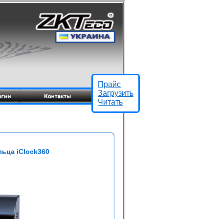
Прайс
Загрузить
Читать
льца iClock360