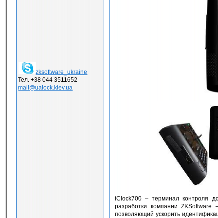
zksoftware_ukraine
Тел. +38 044 3511652
mail@ualock.kiev.ua
iClock700 – терминал контроля д
разработки компании ZKSoftware 
позволяющий ускорить идентификац