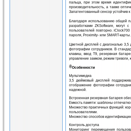
пальца, при этом время идентифик
производительность, а также оптич
Запатентованный сенсор устойчив к 
Благодаря использованию общей пл
разработками ZKSoftware, могут с
пользователей повторно. iClock70
пароля, Proximity- или SMART-карты.
Цветной дисплей с диагональю 3,5
фотографии сотрудников. В стандар
клавиш, ввод T9, резервная батар
управление замком, режим тревоги, к
Особенности
Мультимедиа
3,5 дюймовый дисплей поддержив
отображение фотографии сотрудни
надежной.
Встроенная резервная батарея обе
Емкость памяти: шаблоны отпечатков
Множество практичных функций: кор
пользователями.
Множество способов идентификации 
Контроль доступа
Мониторинг перемещения пользов