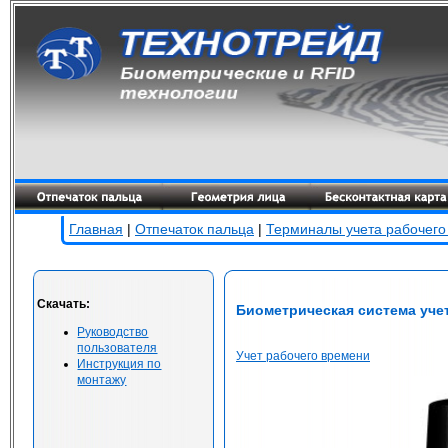
Главная
|
Отпечаток пальца
|
Терминалы учета рабочего
Скачать:
Биометрическая система учет
Руководство
пользователя
Учет рабочего времени
Инструкция по
монтажу