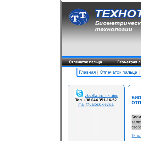
Главная
|
Отпечаток пальца
|
zksoftware_ukraine
БИО
Тел. +38 044 351-16-52
ОТП
mail@ualock.kiev.ua
Биом
замк
своб
Типы